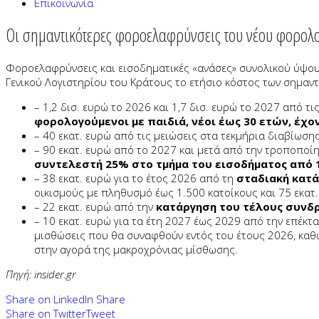
Επικοινωνία
Οι σημαντικότερες φοροελαφρύνσεις του νέου φορολ
Φοροελαφρύνσεις και εισοδηματικές «ανάσες» συνολικού ύψους
Γενικού Λογιστηρίου του Κράτους το ετήσιο κόστος των σημαντ
– 1,2 δισ. ευρώ το 2026 και 1,7 δισ. ευρώ το 2027 από 
φορολογούμενοι με παιδιά, νέοι έως 30 ετών, έχ
– 40 εκατ. ευρώ από τις μειώσεις στα τεκμήρια διαβίωση
– 90 εκατ. ευρώ από το 2027 και μετά από την τροποπο
συντελεστή 25% στο τμήμα του εισοδήματος από 1
– 38 εκατ. ευρώ για το έτος 2026 από τη
σταδιακή κατά
οικισμούς με πληθυσμό έως 1.500 κατοίκους και 75 εκατ.
– 22 εκατ. ευρώ από την
κατάργηση του τέλους συνδ
– 10 εκατ. ευρώ για τα έτη 2027 έως 2029 από την επέκτ
μισθώσεις που θα συναφθούν εντός του έτους 2026, καθώ
στην αγορά της μακροχρόνιας μίσθωσης.
Πηγή: insider.gr
Share on LinkedIn
Share
Share on Twitter
Tweet