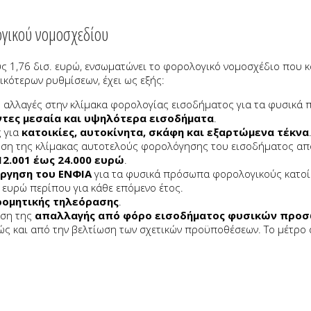
ογικού νομοσχεδίου
 1,76 δισ. ευρώ, ενσωματώνει το φορολογικό νομοσχέδιο που κα
ικότερων ρυθμίσεων, έχει ως εξής:
τις αλλαγές στην κλίμακα φορολογίας εισοδήματος για τα φυσικ
οντες μεσαία και υψηλότερα εισοδήματα
.
ς για
κατοικίες, αυτοκίνητα, σκάφη και εξαρτώμενα τέκνα
ίηση της κλίμακας αυτοτελούς φορολόγησης του εισοδήματος απ
2.001 έως 24.000 ευρώ
.
ργηση του ΕΝΦΙΑ
για τα φυσικά πρόσωπα φορολογικούς κατοίκο
 ευρώ περίπου για κάθε επόμενο έτος.
ρομητικής τηλεόρασης
.
αση της
απαλλαγής από φόρο εισοδήματος φυσικών προσ
ς και από την βελτίωση των σχετικών προϋποθέσεων. Το μέτρο α