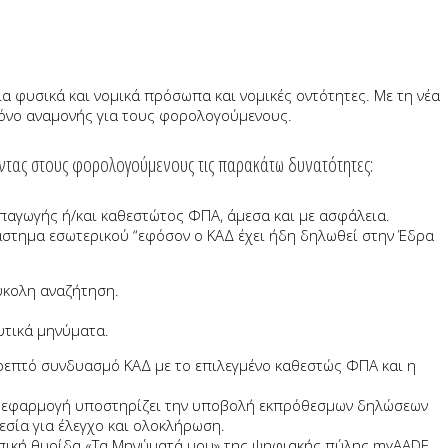
ια φυσικά και νομικά πρόσωπα και νομικές οντότητες. Με τη νέα
ρόνο αναμονής για τους φορολογούμενους.
τας στους φορολογούμενους τις παρακάτω δυνατότητες:
αγωγής ή/και καθεστώτος ΦΠΑ, άμεσα και με ασφάλεια.
στημα εσωτερικού “εφόσον ο ΚΑΔ έχει ήδη δηλωθεί στην Έδρα
ύκολη αναζήτηση.
υτικά μηνύματα.
ρεπτό συνδυασμό ΚΑΔ με το επιλεγμένο καθεστώς ΦΠΑ και η
 εφαρμογή υποστηρίζει την υποβολή εκπρόθεσμων δηλώσεων
σία για έλεγχο και ολοκλήρωση.
ική θυρίδα «Τα Μηνύματά μου» της ψηφιακής πύλης myAADE.