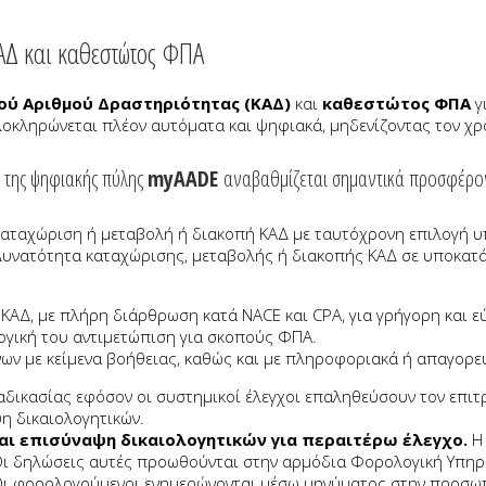
ΑΔ και καθεστώτος ΦΠΑ
ού Αριθμού Δραστηριότητας (ΚΑΔ)
και
καθεστώτος ΦΠΑ
γ
λοκληρώνεται πλέον αυτόματα και ψηφιακά, μηδενίζοντας τον χ
της ψηφιακής πύλης
myAADE
αναβαθμίζεται σημαντικά προσφέρον
αταχώριση ή μεταβολή ή διακοπή ΚΑΔ με ταυτόχρονη επιλογή υπ
υνατότητα καταχώρισης, μεταβολής ή διακοπής ΚΑΔ σε υποκατά
ΚΑΔ, με πλήρη διάρθρωση κατά NACE και CPA, για γρήγορη και ε
γική του αντιμετώπιση για σκοπούς ΦΠΑ.
 με κείμενα βοήθειας, καθώς και με πληροφοριακά ή απαγορε
δικασίας εφόσον οι συστημικοί έλεγχοι επαληθεύσουν τον επιτ
η δικαιολογητικών.
 επισύναψη δικαιολογητικών για περαιτέρω έλεγχο.
Η
ι δηλώσεις αυτές προωθούνται στην αρμόδια Φορολογική Υπηρε
ι φορολογούμενοι ενημερώνονται μέσω μηνύματος στην προσωπ