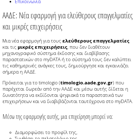
Επικοινωνία
ΑΑΔΕ: Νέα εφαρμογή για ελεύθερους επαγγελματίες
και μικρές επιχειρήσεις
Μια νέα εφαρμογή για τους
ελεύθερους επαγγελματίες
και τις
μικρές επιχειρήσεις
, που δεν διαθέτουν
μηχανογραφικό σύστημα έκδοσης και διαβίβασης
παραστατικών στο myDATA ή το σύστημά τους δεν καλύπτει
τις καθημερινές ανάγκες τους, δημιούργησε και εγκαινιάζει
σήμερα η ΑΑΔΕ.
Πρόκειται για το timologio (
timologio.aade.gov.gr
) που
παρέχεται δωρεάν από την ΑΑΔΕ και μέσω αυτής δίδεται η
δυνατότητα να εκδίδονται ψηφιακά τα παραστατικά των
επιχειρήσεων και να διαβιβάζονται ταυτόχρονα στο myDATA.
Μέσω της εφαρμογής αυτής, μια επιχείρηση μπορεί να:
Διαμορφώσει το προφίλ της,
Συνθέσει το πελατολόγιο της,