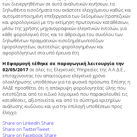
των διενεργηθέντων σε αυτά αναλυτικών κινήσεων, τα
δηλωθέντα εισοδήματα του εκάστοτε ελεγχόμενου καθώς και
αυτοματοποιημένη επεξεργασία των δεδομένων (τραπεζικών
και φορολογικών) με την εκτίμηση πρωτογενών καταθέσεων,
μέσω της χρήσης μηχανογραφικών ελεγκτικών εντολών, για
κάθε φορολογικό έτος και το άθροισμα του συνόλου των
δηλωθέντων πραγματικών εισοδημάτων/εσόδων
(φορολογητέων, αυτοτελώς φορολογημένων και
αφορολόγητων) στα υπό έρευνα έτη.
Η Εφαρμογή τέθηκε σε παραγωγική λειτουργία την
02/05/2017
σε όλες τις Ελεγκτικές Υπηρεσίες της Α.Α.Δ.Ε.,
επιταχύνοντας τον απαιτούμενο ελεγκτικό χρόνο
ολοκλήρωσης υποθέσεων για τα φυσικά πρόσωπα. Επίσης η
ΑΑΔΕ προσθέτει ότι η απόκρυψη φορολογητέας ύλης που
εντοπίζεται από το ειδικό λογισμικό που παρακολουθεί τις
καταθέσεις, αξιοποιείται και από το σύστημα κριτηρίων
ανάλυσης κινδύνου και για την επιλογή υποθέσεων προς
έλεγχο.
Share on LinkedIn
Share
Share on Twitter
Tweet
Share on Facebook
Share