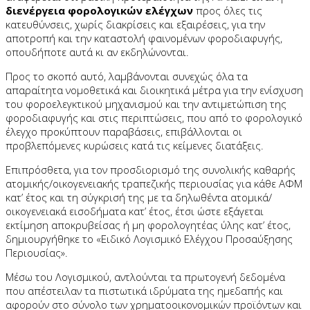
διενέργεια φορολογικών ελέγχων
προς όλες τις
κατευθύνσεις, χωρίς διακρίσεις και εξαιρέσεις, για την
αποτροπή και την καταστολή φαινομένων φοροδιαφυγής,
οπουδήποτε αυτά κι αν εκδηλώνονται.
Προς το σκοπό αυτό, λαμβάνονται συνεχώς όλα τα
απαραίτητα νομοθετικά και διοικητικά μέτρα για την ενίσχυση
του φοροελεγκτικού μηχανισμού και την αντιμετώπιση της
φοροδιαφυγής και στις περιπτώσεις, που από το φορολογικό
έλεγχο προκύπτουν παραβάσεις, επιβάλλονται οι
προβλεπόμενες κυρώσεις κατά τις κείμενες διατάξεις.
Επιπρόσθετα, για τον προσδιορισμό της συνολικής καθαρής
ατομικής/οικογενειακής τραπεζικής περιουσίας για κάθε ΑΦΜ
κατ’ έτος και τη σύγκρισή της με τα δηλωθέντα ατομικά/
οικογενειακά εισοδήματα κατ’ έτος, έτσι ώστε εξάγεται
εκτίμηση αποκρυβείσας ή μη φορολογητέας ύλης κατ’ έτος,
δημιουργήθηκε το «Ειδικό Λογισμικό Ελέγχου Προσαύξησης
Περιουσίας».
Μέσω του Λογισμικού, αντλούνται τα πρωτογενή δεδομένα
που απέστειλαν τα πιστωτικά ιδρύματα της ημεδαπής και
αφορούν στο σύνολο των χρηματοοικονομικών προϊόντων και