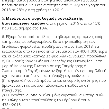
επιχειρηματική δραστηριότητα που αποκτούν τα νομικά
πρόσωπα και οι νομικές οντότητες από 29% για τη χρήση του
2018 σε 28% για τη χρήση του 2019.
5.
Μειώνεται ο φορολογικός συντελεστής
διανεμόμενων κερδών
από τη χρήση 2019 από το 15%
που είναι σήμερα στο 10%.
6. Εξαιρούνται από το τέλος επιτηδεύματος ορισμένες ακόμη
κατηγορίες φορολογουμένων. Κατά την εκκαθάριση των
δηλώσεων φορολογίας εισοδήματος για το έτος 2018, θα
εξαιρούνται από το τέλος επιτηδεύματος των 400-1.000 ευρώ
και οι ακόλουθες κατηγορίες φυσικών και νομικών προσώπων:
α) Οι Φορείς Κοινωνικής και Αλληλέγγυας Οικονομίας με τη
μορφή Κοινωνικής Συνεταιριστικής Επιχείρησης ή
Συνεταιρισμού Εργαζομένων ανεξαρτήτως εάν έχει παρέλθει ή
όχι πενταετία από την πρώτη έναρξη εργασιών τους.
β) Τα φυσικά ή νομικά πρόσωπα και οι νομικές οντότητες που
βρίσκονται σε κατάσταση αδράνειας, εκκαθάρισης ή
πτώχευσης.
γ) Οι αγρότες, οι οποίοι είναι μέλη αγροτικών συνεταιρισμών
που πληρούν τις προϋποθέσεις του άρθρου 8 του ν.
4384/2016.