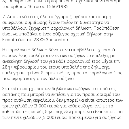
δ) Οι αγροτικοί συνεταιρισμοί και οι σχολικοί συνεταιρισμοί
του άρθρου 46 του ν. 1566/1985.
7. Από το νέο έτος όλα τα έγγαμα ζευγάρια και τα μέρη
συμφώνου συμβίωσης έχουν πλέον τη δυνατότητα να
υποβάλλουν ξεχωριστή φορολογική δήλωση. Προϋπόθεση
είναι να υποβάλει ο ένας σύζυγος σχετική δήλωση στην
Εφορία έως τις 28 Φεβρουαρίου.
Η φορολογική δήλωση δύναται να υποβάλλεται χωριστά
εφόσον ένας τουλάχιστον εκ των συζύγων το επιλέξει, με
ανέκκλητη δήλωσή του για κάθε φορολογικό έτος μέχρι την
28η Φεβρουαρίου του έτους υποβολής της δήλωσης. Η
επιλογή αυτή είναι δεσμευτική ως προς το φορολογικό έτος
που αφορά και για τον άλλο σύζυγο.
Σε περίπτωση χωριστών δηλώσεων συζύγων το ποσό της
δαπάνης που μπορεί να εκπέσει για τον προσδιορισμό του
προς ανάλωση κεφαλαίου, δεν μπορεί να είναι κατώτερο των
τριών χιλιάδων (3.000) ευρώ για κάθε σύζυγο, ενώ με το
καθεστώς της κοινής δήλωσης δεν μπορεί να είναι κατώτερο
των πέντε χιλιάδων (5.000) ευρώ προκειμένου για συζύγους.