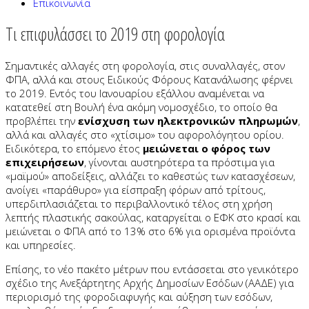
Επικοινωνία
Τι επιφυλάσσει το 2019 στη φορολογία
Σημαντικές αλλαγές στη φορολογία, στις συναλλαγές, στον
ΦΠΑ, αλλά και στους Ειδικούς Φόρους Κατανάλωσης φέρνει
το 2019. Εντός του Ιανουαρίου εξάλλου αναμένεται να
κατατεθεί στη Βουλή ένα ακόμη νομοσχέδιο, το οποίο θα
προβλέπει την
ενίσχυση των ηλεκτρονικών πληρωμών
,
αλλά και αλλαγές στο «χτίσιμο» του αφορολόγητου ορίου.
Ειδικότερα, το επόμενο έτος
μειώνεται ο φόρος των
επιχειρήσεων
, γίνονται αυστηρότερα τα πρόστιμα για
«μαϊμού» αποδείξεις, αλλάζει το καθεστώς των κατασχέσεων,
ανοίγει «παράθυρο» για είσπραξη φόρων από τρίτους,
υπερδιπλασιάζεται το περιβαλλοντικό τέλος στη χρήση
λεπτής πλαστικής σακούλας, καταργείται ο ΕΦΚ στο κρασί και
μειώνεται ο ΦΠΑ από το 13% στο 6% για ορισμένα προϊόντα
και υπηρεσίες.
Επίσης, το νέο πακέτο μέτρων που εντάσσεται στο γενικότερο
σχέδιο της Ανεξάρτητης Αρχής Δημοσίων Εσόδων (ΑΑΔΕ) για
περιορισμό της φοροδιαφυγής και αύξηση των εσόδων,