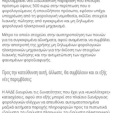
περιλαμβάνει νέα διαδικαστική παράβαση που επισύρει
πρόστιμο ύψους 500 ευρώ στην περίπτωση που ο
φορολογούμενος ή οποιοδήποτε πρόσωπο, εφόσον υπέχει
υποχρέωση από τη φορολογική νομοθεσία, εκδίδει στοιχεία
λιανικής πώλησης από εγκεκριμένο και μη δηλωμένο
φορολογικό ηλεκτρονικό μηχανισμό.
Μέτρο το οποίο στοχεύει στην αυστηροποίηση των ποινών
για τα συγκεκριμένα αδικήματα, αφού αναμένεται να συμβάλει
στην αποτροπή της χρήσης μη δηλωμένων φορολογικών
ηλεκτρονικών μηχανισμών για την έκδοση των στοιχείων
λιανικής πώλησης και την αντιμετώπιση των σχετικών
φαινομένων φοροδιαφυγής.
Προς την κατεύθυνση αυτή, άλλωστε, θα συμβάλουν και οι εξής
νέες παρεμβάσεις:
Η ΑΑΔΕ διευρύνει τις δυνατότητες που έχει για «ευκολότερες»
κατασχέσεις, αφού στο εξής μπορεί στο πλαίσιο διενέργειας
φορολογικών ελέγχων να απευθύνει αυτοματοποιημένα
μαζικά αιτήματα παροχής πληροφοριών προς τα πιστωτικά
ιδρύματα, τα ιδρύματα πληρωμών, τα ιδρύματα ηλεκτρονικού