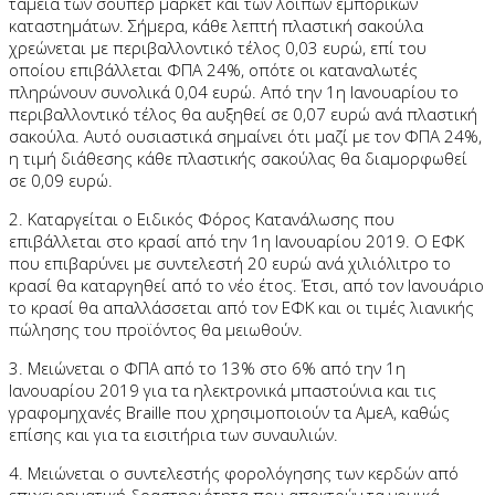
ταμεία των σούπερ μάρκετ και των λοιπών εμπορικών
καταστημάτων. Σήμερα, κάθε λεπτή πλαστική σακούλα
χρεώνεται με περιβαλλοντικό τέλος 0,03 ευρώ, επί του
οποίου επιβάλλεται ΦΠΑ 24%, οπότε οι καταναλωτές
πληρώνουν συνολικά 0,04 ευρώ. Από την 1η Ιανουαρίου το
περιβαλλοντικό τέλος θα αυξηθεί σε 0,07 ευρώ ανά πλαστική
σακούλα. Αυτό ουσιαστικά σημαίνει ότι μαζί με τον ΦΠΑ 24%,
η τιμή διάθεσης κάθε πλαστικής σακούλας θα διαμορφωθεί
σε 0,09 ευρώ.
2. Καταργείται ο Ειδικός Φόρος Κατανάλωσης που
επιβάλλεται στο κρασί από την 1η Ιανουαρίου 2019. Ο ΕΦΚ
που επιβαρύνει με συντελεστή 20 ευρώ ανά χιλιόλιτρο το
κρασί θα καταργηθεί από το νέο έτος. Έτσι, από τον Ιανουάριο
το κρασί θα απαλλάσσεται από τον ΕΦΚ και οι τιμές λιανικής
πώλησης του προϊόντος θα μειωθούν.
3. Μειώνεται ο ΦΠΑ από το 13% στο 6% από την 1η
Ιανουαρίου 2019 για τα ηλεκτρονικά μπαστούνια και τις
γραφομηχανές Braille που χρησιμοποιούν τα ΑμεΑ, καθώς
επίσης και για τα εισιτήρια των συναυλιών.
4. Μειώνεται ο συντελεστής φορολόγησης των κερδών από