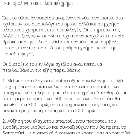
e-αφορολόγητο και πλαστικό χρήμα
Έως το τέλος Ιανουαρίου αναμένονται νέες ανατροπές στο
«χτίσιμο» του αφορολόγητου ορίου, αλλά και στη χρήση
πλαστικού χρήματος στις συναλλαγές. Οι υπηρεσίες της
ΑΑΔΕ επεξεργάζονται ήδη το σχετικό νομοσχέδιο, το οποίο
βρίσκεται στην τελική ευθεία και αναμένεται να συμβάλει
επίσης στον περιορισμό του μαύρου χρήματος και της
φοροδιαφυγής.
Οι διατάξεις του εν λόγω σχεδίου αναμένεται να
περιλαμβάνουν τις εξής παρεμβάσεις:
1. Μείωση του ελάχιστου ορίου αξίας συναλλαγής, μεταξύ
επιχειρήσεων και καταναλωτών, πάνω από το οποίο είναι
υποχρεωτική η πληρωμή με πλαστικό χρήμα. Υπενθυμίζεται
ότι σήμερα το όριο είναι 500 ευρώ και αναμένεται ότι θα
μειωθεί στα 300 ευρώ, ενώ υπάρχουν και εισηγήσεις για
μεγαλύτερη μείωση, ακόμη και στα 200 ευρώ
2. Αύξηση του ελάχιστου απαιτούμενου ποσοστού του
εισοδήματος μισθωτών και συνταξιούχων που θα πρέπει να
δαπανηθεί, με πιστωτική ή χρεωστική κάρτα, για να χορηγηθεί