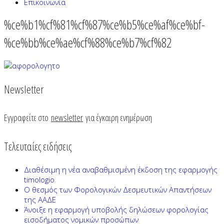
Επικοινωνία
%ce%b1%cf%81%cf%87%ce%b5%ce%af%ce%bf-
%ce%bb%ce%ae%cf%88%ce%b7%cf%82
Newsletter
Εγγραφείτε στο
newsletter
για έγκαιρη ενημέρωση
Τελευταίες ειδήσεις
Διαθέσιμη η νέα αναβαθμισμένη έκδοση της εφαρμογής
timologio
Ο θεσμός των Φορολογικών Δεσμευτικών Απαντήσεων
της ΑΑΔΕ
Άνοιξε η εφαρμογή υποβολής δηλώσεων φορολογίας
εισοδήματος νομικών προσώπων