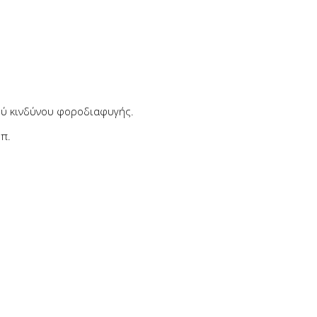
ού κινδύνου φοροδιαφυγής.
.π.