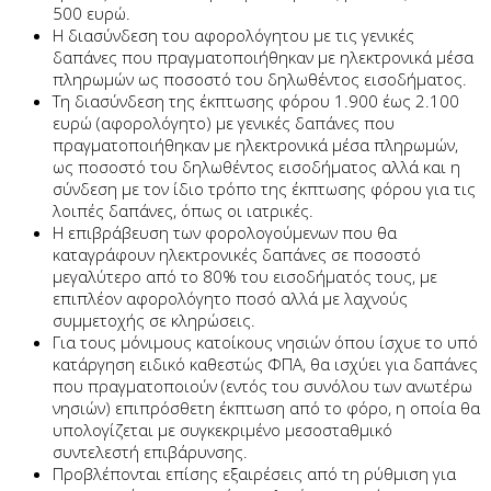
500 ευρώ.
Η διασύνδεση του αφορολόγητου με τις γενικές
δαπάνες που πραγματοποιήθηκαν με ηλεκτρονικά μέσα
πληρωμών ως ποσοστό του δηλωθέντος εισοδήματος.
Τη διασύνδεση της έκπτωσης φόρου 1.900 έως 2.100
ευρώ (αφορολόγητο) με γενικές δαπάνες που
πραγματοποιήθηκαν με ηλεκτρονικά μέσα πληρωμών,
ως ποσοστό του δηλωθέντος εισοδήματος αλλά και η
σύνδεση με τον ίδιο τρόπο της έκπτωσης φόρου για τις
λοιπές δαπάνες, όπως οι ιατρικές.
Η επιβράβευση των φορολογούμενων που θα
καταγράφουν ηλεκτρονικές δαπάνες σε ποσοστό
μεγαλύτερο από το 80% του εισοδήματός τους, με
επιπλέον αφορολόγητο ποσό αλλά με λαχνούς
συμμετοχής σε κληρώσεις.
Για τους μόνιμους κατοίκους νησιών όπου ίσχυε το υπό
κατάργηση ειδικό καθεστώς ΦΠΑ, θα ισχύει για δαπάνες
που πραγματοποιούν (εντός του συνόλου των ανωτέρω
νησιών) επιπρόσθετη έκπτωση από το φόρο, η οποία θα
υπολογίζεται με συγκεκριμένο μεσοσταθμικό
συντελεστή επιβάρυνσης.
Προβλέπονται επίσης εξαιρέσεις από τη ρύθμιση για